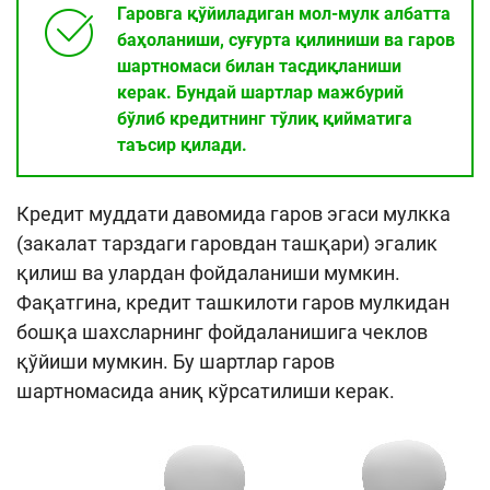
Гаровга қўйиладиган мол-мулк албатта
баҳоланиши, суғурта қилиниши ва гаров
шартномаси билан тасдиқланиши
керак. Бундай шартлар мажбурий
бўлиб кредитнинг тўлиқ қийматига
таъсир қилади.
Кредит муддати давомида гаров эгаси мулкка
(закалат тарздаги гаровдан ташқари) эгалик
қилиш ва улардан фойдаланиши мумкин.
Фақатгина, кредит ташкилоти гаров мулкидан
бошқа шахсларнинг фойдаланишига чеклов
қўйиши мумкин. Бу шартлар гаров
шартномасида аниқ кўрсатилиши керак.