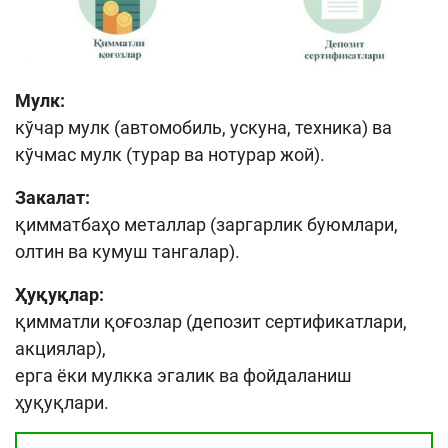
Мулк:
кўчар мулк
(автомобиль, ускуна, техника)
ва
кўчмас мулк (турар ва нотурар жой).
Закалат:
қимматбаҳо металлар (
заргарлик буюмлари,
олтин ва кумуш тангалар
).
Ҳуқуқлар:
қимматли қоғозлар
(депозит сертификатлари,
акциялар)
,
ерга ёки мулкка эгалик ва фойдаланиш
ҳуқуқлари.