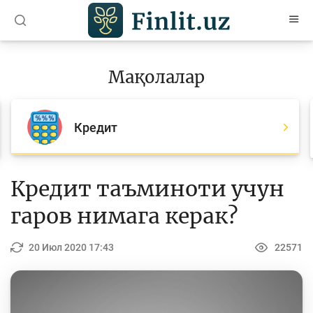
O’zb
Ўзб
Рус
Мақолалар
Мақолалар
Барча мақолалар
Кредит
Банк агентлари учун
Пул
Кредит таъминоти учун
Ислом молияси
гаров нимага керак?
Депозит (омонатлар)
20 Июл 2020 17:43
22571
Кредит
Бюджет