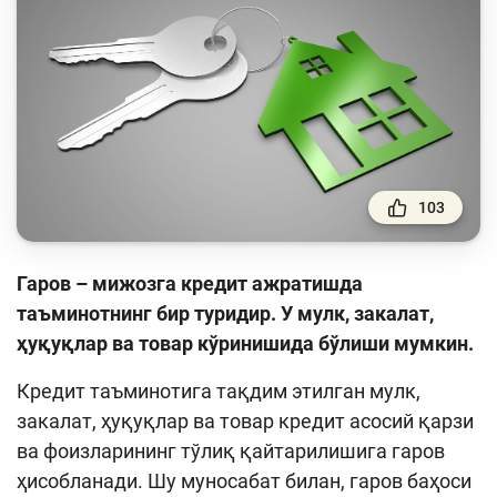
Тўлов ва ўтказмалар
Молия бозори
Пул-кредит сиёсати ва унинг элементлари
Молиявий хавфсизлик
Банк хизматлари истеъмолчилари
ҳуқуқлари
103
Тадбиркорлик
Гаров – мижозга кредит ажратишда
Ўқув қўлланмалар
таъминотнинг бир туридир. У мулк, закалат,
ҳуқуқлар ва товар кўринишида бўлиши мумкин.
Лойиҳалар
Кредит таъминотига тақдим этилган мулк,
Интерактив хизматлар
закалат, ҳуқуқлар ва товар кредит асосий қарзи
Фотогалерея
ва фоизларининг тўлиқ қайтарилишига гаров
ҳисобланади. Шу муносабат билан, гаров баҳоси
Лойиҳа ҳақида