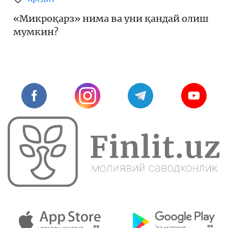
«Микроқарз» нима ва уни қандай олиш
мумкин?