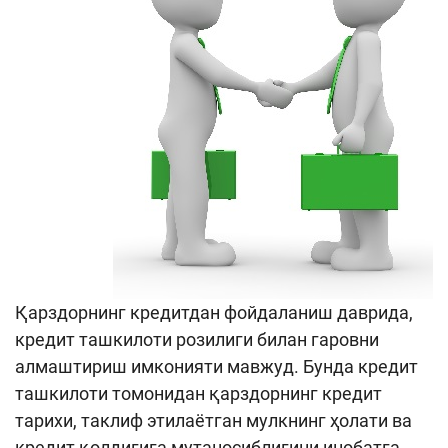
Қарздорнинг кредитдан фойдаланиш даврида,
кредит ташкилоти розилиги билан гаровни
алмаштириш имконияти мавжуд. Бунда кредит
ташкилоти томонидан қарздорнинг кредит
тарихи, таклиф этилаётган мулкнинг ҳолати ва
кредит қолдиғига мутаносиблигини инобатга