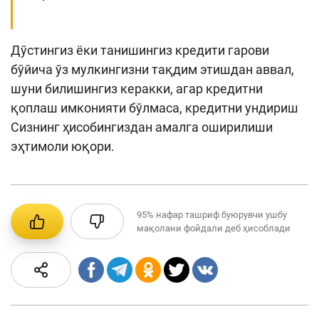
Дўстингиз ёки танишингиз кредити гарови
бўйича ўз мулкингизни тақдим этишдан аввал,
шуни билишингиз керакки, агар кредитни
қоплаш имконияти бўлмаса, кредитни ундириш
Сизнинг ҳисобингиздан амалга оширилиши
эҳтимоли юқори.
95%
нафар ташриф буюрувчи ушбу
мақолани фойдали деб ҳисоблади