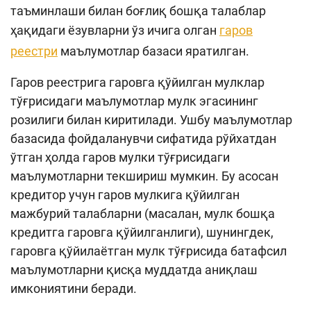
таъминлаши билан боғлиқ бошқа талаблар
ҳақидаги ёзувларни ўз ичига олган
гаров
реестри
маълумотлар базаси яратилган.
Гаров реестрига гаровга қўйилган мулклар
тўғрисидаги маълумотлар мулк эгасининг
розилиги билан киритилади. Ушбу маълумотлар
базасида фойдаланувчи сифатида рўйхатдан
ўтган ҳолда гаров мулки тўғрисидаги
маълумотларни текшириш мумкин. Бу асосан
кредитор учун гаров мулкига қўйилган
мажбурий талабларни (масалан, мулк бошқа
кредитга гаровга қўйилганлиги), шунингдек,
гаровга қўйилаётган мулк тўғрисида батафсил
маълумотларни қисқа муддатда аниқлаш
имкониятини беради.