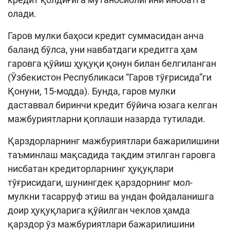
олади.
Гаров мулки баҳоси кредит суммасидан анча
баланд бўлса, уни навбатдаги кредитга ҳам
гаровга қўйиш ҳуқуқи қонун билан белгиланган
(Ўзбекистон Республикаси “Гаров тўғрисида”ги
Қонуни, 15-модда). Бунда, гаров мулки
даставвал биринчи кредит бўйича юзага келган
мажбуриятларни қоплаши назарда тутилади.
Қарздорларнинг мажбуриятлари бажарилишини
таъминлаш мақсадида тақдим этилган гаровга
нисбатан кредиторларнинг ҳуқуқлари
тўғрисидаги, шунингдек қарздорнинг мол-
мулкни тасарруф этиш ва ундан фойдаланишга
доир ҳуқуқларига қўйилган чеклов ҳамда
қарздор ўз мажбуриятлари бажарилишини