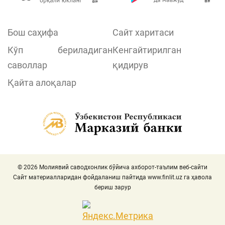
Бош саҳифа
Сайт харитаси
Кўп бериладиган
Кенгайтирилган
саволлар
қидирув
Қайта алоқалар
© 2026 Молиявий саводхонлик бўйича ахборот-таълим веб-сайти
Сайт материалларидан фойдаланиш пайтида
www.finlit.uz
га ҳавола
бериш зарур