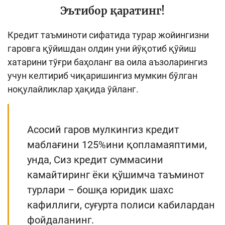
Эътибор қаратинг!
Кредит таъминоти сифатида турар жойингизни
гаровга қўйишдан олдин уни йўқотиб қўйиш
хатарини тўғри баҳоланг ва оила аъзоларингиз
учун келтириб чиқаришингиз мумкин бўлган
ноқулайликлар ҳақида ўйланг.
Асосий гаров мулкингиз кредит
маблағини 125%ини қопламаяптими,
унда, Сиз кредит суммасини
камайтиринг ёки қўшимча таъминот
турлари – бошқа юридик шахс
кафиллиги, суғурта полиси кабилардан
фойдаланинг.