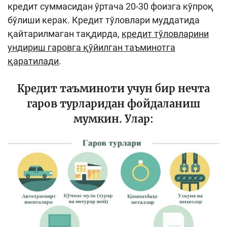
кредит суммасидан ўртача 20-30 фоизга кўпроқ
Кенгайтирилган қидирув
бўлиши керак. Кредит тўловлари муддатида
қайтарилмаган тақдирда,
кредит тўловларини
Сайт харитаси
ундириш гаровга қўйилган таъминотга
қаратилади
.
Кредит таъминоти учун бир нечта
гаров турларидан фойдаланиш
мумкин. Улар: