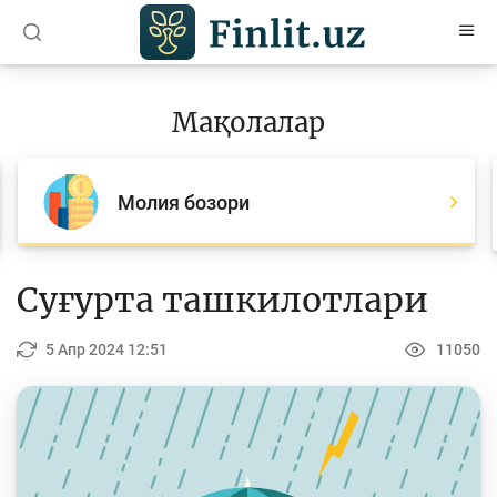
O’zb
Ўзб
Рус
Мақолалар
Мақолалар
Барча мақолалар
Молия бозори
Банк агентлари учун
Пул
Суғурта ташкилотлари
Ислом молияси
5 Апр 2024 12:51
11050
Депозит (омонатлар)
Кредит
Бюджет