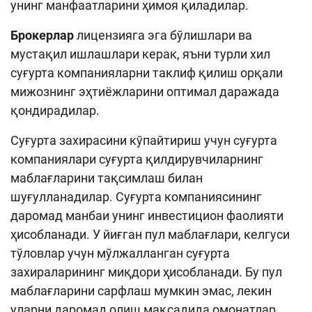
унинг манфаатларини ҳимоя қиладилар.
Брокерлар
лицензияга эга бўлишлари ва
мустақил ишлашлари керак, яъни турли хил
суғурта компанияларни таклиф қилиш орқали
мижознинг эҳтиёжларини оптимал даражада
қондирадилар.
Суғурта захирасини кўпайтириш учун суғурта
компаниялари суғурта қилдирувчиларнинг
маблағларини тақсимлаш билан
шуғулланадилар. Суғурта компаниясининг
даромад манбаи унинг инвестицион фаолияти
ҳисобланади. У йиғган пул маблағлари, келгуси
тўловлар учун мўлжалланган суғурта
захираларининг миқдори ҳисобланади. Бу пул
маблағларини сарфлаш мумкин эмас, лекин
уларни даромад олиш мақсадида омонатлар