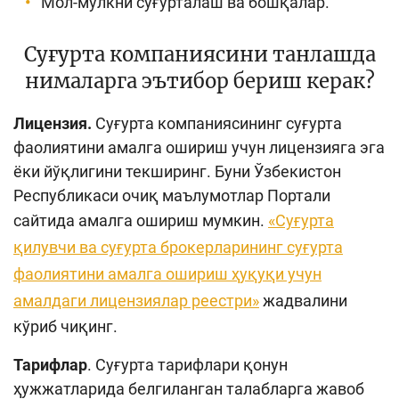
Мол-мулкни суғурталаш ва бошқалар.
Суғурта компаниясини танлашда
нималарга эътибор бериш керак?
Лицензия.
Суғурта компаниясининг суғурта
фаолиятини амалга ошириш учун лицензияга эга
ёки йўқлигини текширинг. Буни Ўзбекистон
Республикаси очиқ маълумотлар Портали
сайтида амалга ошириш мумкин.
«
Суғурта
қилувчи ва суғурта брокерларининг суғурта
фаолиятини амалга ошириш ҳуқуқи учун
амалдаги лицензиялар реестри
»
жадвалини
кўриб чиқинг.
Тарифлар
. Суғурта тарифлари қонун
ҳужжатларида белгиланган талабларга жавоб