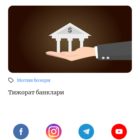
Молия бозори
Тижорат банклари