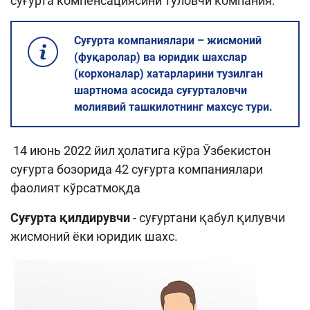
суғурта компенсациясини тўловчи компания.
Суғурта компаниялари – жисмоний
(фуқаролар) ва юридик шахслар
(корхоналар) хатарларини тузилган
шартнома асосида суғурталовчи
молиявий ташкилотнинг махсус тури.
14 июнь 2022 йил ҳолатига кўра Ўзбекистон
суғурта бозорида 42 суғурта компаниялари
фаолият кўрсатмоқда
Суғурта қилдирувчи
- суғуртани қабул қилувчи
жисмоний ёки юридик шахс.