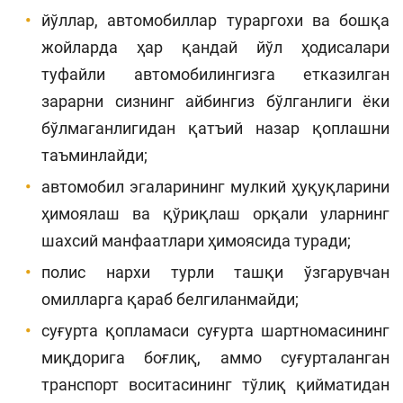
йўллар, автомобиллар тураргохи ва бошқа
жойларда ҳар қандай йўл ҳодисалари
туфайли автомобилингизга етказилган
зарарни сизнинг айбингиз бўлганлиги ёки
бўлмаганлигидан қатъий назар қоплашни
таъминлайди;
автомобил эгаларининг мулкий ҳуқуқларини
ҳимоялаш ва қўриқлаш орқали уларнинг
шахсий манфаатлари ҳимоясида туради;
полис нархи турли ташқи ўзгарувчан
омилларга қараб белгиланмайди;
суғурта қопламаси суғурта шартномасининг
миқдорига боғлиқ, аммо суғурталанган
транспорт воситасининг тўлиқ қийматидан