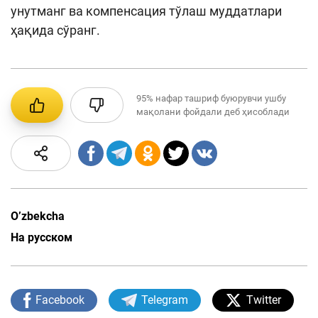
унутманг ва компенсация тўлаш муддатлари
ҳақида сўранг.
95%
нафар ташриф буюрувчи ушбу
мақолани фойдали деб ҳисоблади
O’zbekcha
На русском
Facebook
Telegram
Twitter