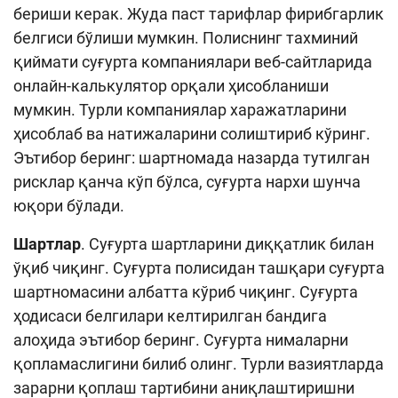
бериши керак. Жуда паст тарифлар фирибгарлик
белгиси бўлиши мумкин. Полиснинг тахминий
қиймати суғурта компаниялари веб-сайтларида
онлайн-калькулятор орқали ҳисобланиши
мумкин. Турли компаниялар харажатларини
ҳисоблаб ва натижаларини солиштириб кўринг.
Эътибор беринг: шартномада назарда тутилган
рисклар қанча кўп бўлса, суғурта нархи шунча
юқори бўлади.
Шартлар
. Суғурта шартларини диққатлик билан
ўқиб чиқинг. Суғурта полисидан ташқари суғурта
шартномасини албатта кўриб чиқинг. Суғурта
ҳодисаси белгилари келтирилган бандига
алоҳида эътибор беринг. Суғурта нималарни
қопламаслигини билиб олинг. Турли вазиятларда
зарарни қоплаш тартибини аниқлаштиришни