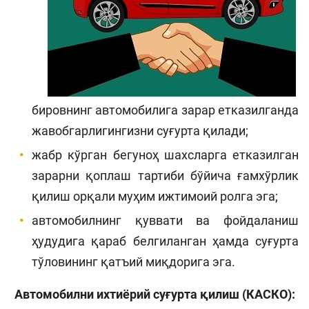
бировнинг автомобилига зарар етказилганда
жавобгарлигингизни суғурта қилади;
жабр кўрган бегуноҳ шахсларга етказилган
зарарни қоплаш тартиби бўйича ғамхўрлик
қилиш орқали муҳим ижтимоий ролга эга;
автомобилнинг қуввати ва фойдаланиш
ҳудудига қараб белгиланган ҳамда суғурта
тўловининг қатъий миқдорига эга.
Автомобилни ихтиёрий суғурта қилиш (КАСКО):