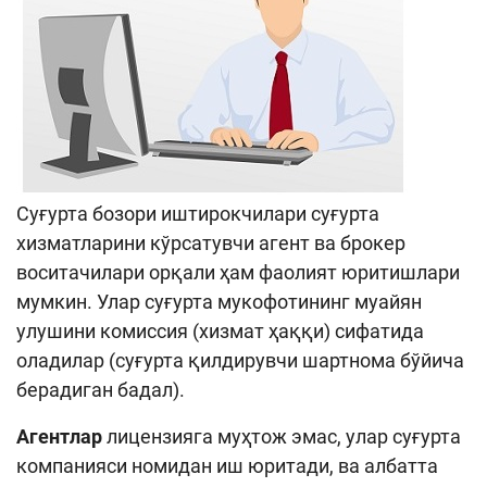
Суғурта бозори иштирокчилари суғурта
хизматларини кўрсатувчи агент ва брокер
воситачилари орқали ҳам фаолият юритишлари
мумкин. Улар суғурта мукофотининг муайян
улушини комиссия (хизмат ҳаққи) сифатида
оладилар (суғурта қилдирувчи шартнома бўйича
берадиган бадал).
Агентлар
лицензияга муҳтож эмас, улар суғурта
компанияси номидан иш юритади, ва албатта