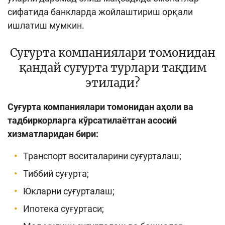
сифатида банкларда жойлаштириш орқали
ишлатиш мумкин.
Суғурта компаниялари томонидан
қандай суғурта турлари тақдим
этилади?
Суғурта компаниялари томонидан аҳоли ва
тадбиркорларга кўрсатилаётган асосий
хизматларидан бири:
Транспорт воситаларини суғурталаш;
Тиббий суғурта;
Юкларни суғурталаш;
Ипотека суғуртаси;