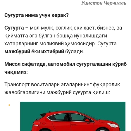
Уинстон Черчилль
Кенгайтирилган қидирув
Суғурта нима учун керак?
Сайт харитаси
Суғурта
– мол-мулк, соғлиқ ёки ҳаёт, бизнес, ва
қийматга эга бўлган бошқа йўналишдаги
хатарларнинг молиявий ҳимоясидир. Суғурта
мажбурий
ёки
ихтиёрий
бўлади.
Мисол сифатида, автомобил суғурталашни кўриб
чиқамиз:
Транспорт воситалари эгаларининг фуқаролик
жавобгарлигини мажбурий суғурта қилиш: