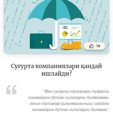
Тўлов ва ўтказмалар
Молия бозори
Пул-кредит сиёсати ва унинг элементлари
Молиявий хавфсизлик
Банк хизматлари истеъмолчилари
ҳуқуқлари
18
Тадбиркорлик
Cуғурта компаниялари қандай
Ўқув қўлланмалар
ишлайди?
Лойиҳалар
Интерактив хизматлар
“Мен суғурта тўловлари туфайли
хонавайрон бўлган оилаларни билмайман,
Фотогалерея
лекин тўловлар қилинмаганлиги сабабли
хонавайрон бўлган оилаларни биламан.”
Лойиҳа ҳақида