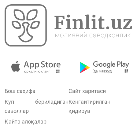
Бош саҳифа
Сайт харитаси
Кўп бериладиган
Кенгайтирилган
саволлар
қидирув
Қайта алоқалар