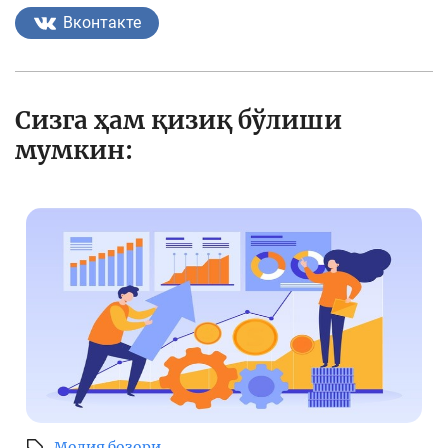
Вконтакте
Сизга ҳам қизиқ бўлиши
мумкин:
Молия бозори