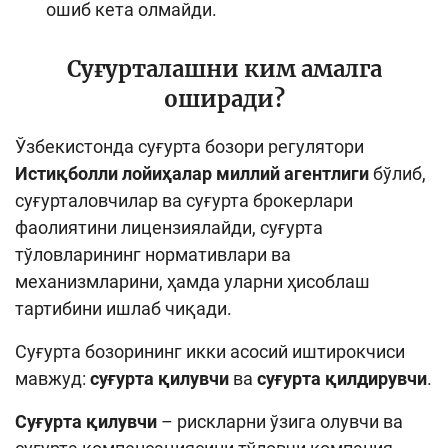
ошиб кета олмайди.
Суғурталашни ким амалга
оширади?
Ўзбекистонда суғурта бозори регулятори
Истиқболли лойиҳалар миллий агентлиги
бўлиб,
суғурталовчилар ва суғурта брокерлари
фаолиятини лицензиялайди, суғурта
тўловларининг нормативлари ва
механизмларини, ҳамда уларни ҳисоблаш
тартибини ишлаб чиқади.
Суғурта бозорининг икки асосий иштирокчиси
мавжуд:
суғурта қилувчи
ва
суғурта қилдирувчи
.
Суғурта қилувчи
– рискларни ўзига олувчи ва