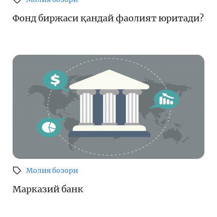
Фонд биржаси қандай фаолият юритади?
Молия бозори
Марказий банк