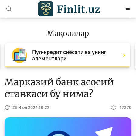
O’zb
Ўзб
Рус
Мақолалар
Мақолалар
Пул-кредит сиёсати ва унинг
Барча мақолалар
элементлари
Банк агентлари учун
Пул
Марказий банк асосий
Ислом молияси
ставкаси бу нима?
Депозит (омонатлар)
26 Июл 2024 10:22
17370
Кредит
Бюджет