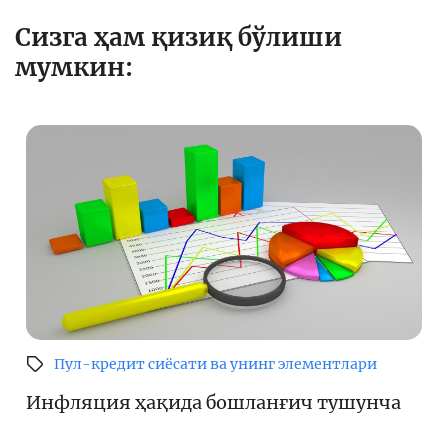
Сизга ҳам қизиқ бўлиши
мумкин:
Пул-кредит сиёсати ва унинг элементлари
Инфляция ҳақида бошланғич тушунча