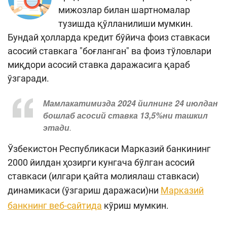
мижозлар билан шартномалар
тузишда қўлланилиши мумкин.
Бундай ҳолларда кредит бўйича фоиз ставкаси
асосий ставкага "боғланган" ва фоиз тўловлари
миқдори асосий ставка даражасига қараб
ўзгаради.
Мамлакатимизда 2024 йилнинг 24 июлдан
бошлаб асосий ставка 13,5%ни ташкил
этади
.
Ўзбекистон Республикаси Марказий банкининг
2000 йилдан ҳозирги кунгача бўлган асосий
ставкаси (илгари қайта молиялаш ставкаси)
динамикаси (ўзгариш даражаси)ни
Марказий
банкнинг веб-сайтида
кўриш мумкин.