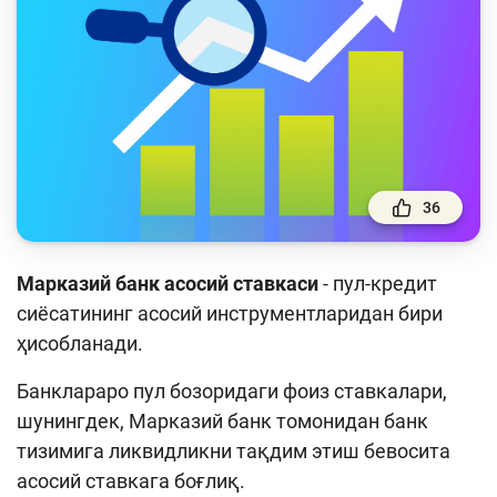
Тўлов ва ўтказмалар
Молия бозори
Пул-кредит сиёсати ва унинг элементлари
Молиявий хавфсизлик
Банк хизматлари истеъмолчилари
ҳуқуқлари
36
Тадбиркорлик
Марказий банк асосий ставкас
и
- пул-кредит
Ўқув қўлланмалар
сиёсатининг асосий инструментларидан бири
ҳисобланади.
Лойиҳалар
Банклараро пул бозоридаги фоиз ставкалари,
Интерактив хизматлар
шунингдек, Марказий банк томонидан банк
Фотогалерея
тизимига ликвидликни тақдим этиш бевосита
асосий ставкага боғлиқ.
Лойиҳа ҳақида