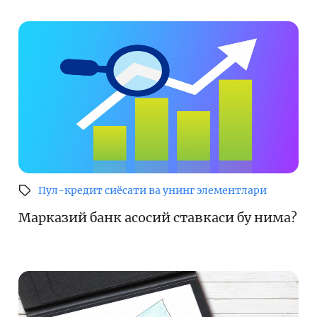
Пул-кредит сиёсати ва унинг элементлари
Марказий банк асосий ставкаси бу нима?