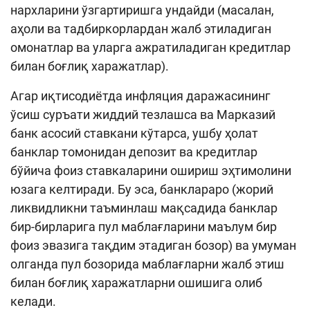
нархларини ўзгартиришга ундайди (масалан,
аҳоли ва тадбиркорлардан жалб этиладиган
омонатлар ва уларга ажратиладиган кредитлар
билан боғлиқ харажатлар).
Агар иқтисодиётда инфляция даражасининг
ўсиш суръати жиддий тезлашса ва Марказий
банк асосий ставкани кўтарса, ушбу ҳолат
банклар томонидан депозит ва кредитлар
бўйича фоиз ставкаларини ошириш эҳтимолини
юзага келтиради. Бу эса, банклараро (жорий
ликвидликни таъминлаш мақсадида банклар
бир-бирларига пул маблағларини маълум бир
фоиз эвазига тақдим этадиган бозор) ва умуман
олганда пул бозорида маблағларни жалб этиш
билан боғлиқ харажатларни ошишига олиб
келади.