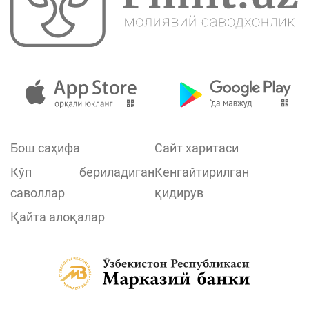
Бош саҳифа
Сайт харитаси
Кўп бериладиган
Кенгайтирилган
саволлар
қидирув
Қайта алоқалар