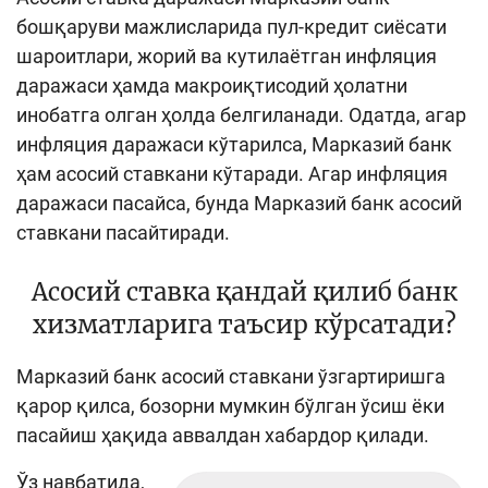
бошқаруви мажлисларида пул-кредит сиёсати
шароитлари, жорий ва кутилаётган инфляция
даражаси ҳамда макроиқтисодий ҳолатни
инобатга олган ҳолда белгиланади. Одатда, агар
инфляция даражаси кўтарилса, Марказий банк
ҳам асосий ставкани кўтаради. Агар инфляция
даражаси пасайса, бунда Марказий банк асосий
ставкани пасайтиради.
Асосий ставка қандай қилиб банк
хизматларига таъсир кўрсатади?
Марказий банк асосий ставкани ўзгартиришга
қарор қилса, бозорни мумкин бўлган ўсиш ёки
пасайиш ҳақида аввалдан хабардор қилади.
Ўз навбатида,