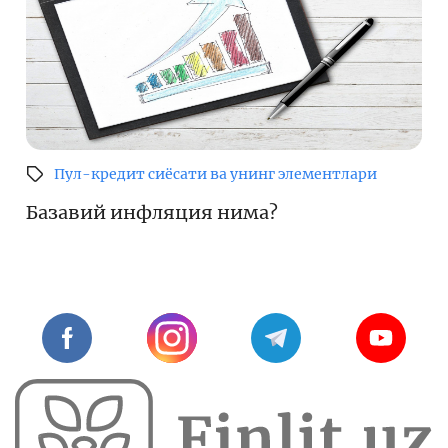
Пул-кредит сиёсати ва унинг элементлари
Базавий инфляция нима?