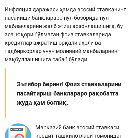
Инфляция даражаси ҳамда асосий ставканинг
пасайиши банклараро пул бозорида пул
маблағларини жалб этиш арзонлашишига, бу
эса, юқори бўлмаган фоиз ставкаларида
кредитлар ажратиш орқали аҳоли ва
тадбиркорлар учун молиявий манбаларнинг
мақбуллашишига сабаб бўлади.
Эътибор беринг! Фоиз ставкаларини
пасайтириш банклараро рақобатга
жуда ҳам боғлиқ.
Марказий банк асосий ставкаси
кредит ташкилотлари томонидан