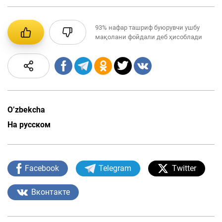
93%
нафар ташриф буюрувчи ушбу
мақолани фойдали деб ҳисоблади
O’zbekcha
На русском
Facebook
Telegram
Twitter
Вконтакте