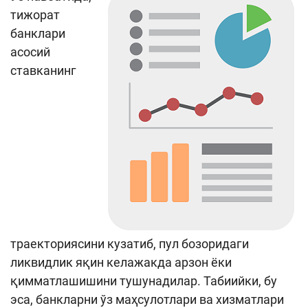
тижорат
банклари
асосий
ставканинг
траекториясини кузатиб, пул бозоридаги
ликвидлик яқин келажакда арзон ёки
қимматлашишини тушунадилар. Табиийки, бу
эса, банкларни ўз маҳсулотлари ва хизматлари