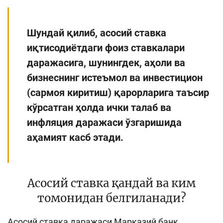
Кенгайтирилган қидирув
Шундай қилиб, асосий ставка
Сайт харитаси
иқтисодиётдаги фоиз ставкалари
даражасига, шунингдек, аҳоли ва
бизнеснинг истеъмол ва инвестицион
(сармоя киритиш) қарорларига таъсир
кўрсатган ҳолда ички талаб ва
инфляция даражаси ўзгаришида
аҳамият касб этади.
Асосий ставка қандай ва ким
томонидан белгиланади?
Асосий ставка даражаси Марказий банк