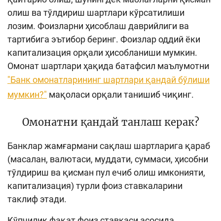
олиш ва тўлдириш шартлари кўрсатилиши
лозим. Фоизларни ҳисоблаш даврийлиги ва
тартибига эътибор беринг. Фоизлар оддий ёки
капитализация орқали ҳисобланиши мумкин.
Омонат шартлари ҳақида батафсил маълумотни
"Банк омонатларининг шартлари қандай бўлиши
мумкин?"
мақоласи орқали танишиб чиқинг.
Омонатни қандай танлаш керак?
Банклар жамғармани сақлаш шартларига қараб
(масалан, валютаси, муддати, суммаси, ҳисобни
тўлдириш ва қисман пул ечиб олиш имконияти,
капитализация) турли фоиз ставкаларини
таклиф этади.
Кўпчилик фақат фоиз ставкаси асосида