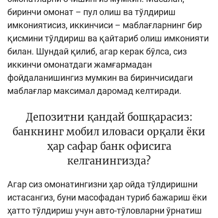
биринчи омонат – пул олиш ва тўлдириш
имкониятисиз, иккинчиси – маблағларнинг бир
қисмини тўлдириш ва қайтариб олиш имконияти
билан. Шундай қилиб, агар керак бўлса, сиз
иккинчи омонатдаги жамғармадан
фойдаланишингиз мумкин ва биринчисидаги
маблағлар максимал даромад келтиради.
Депозитни қандай бошқарасиз:
банкнинг мобил иловаси орқали ёки
ҳар сафар банк офисига
келганингизда?
Агар сиз омонатингизни ҳар ойда тўлдиришни
истасангиз, буни масофадан туриб бажариш ёки
ҳатто тўлдириш учун авто-тўловларни ўрнатиш