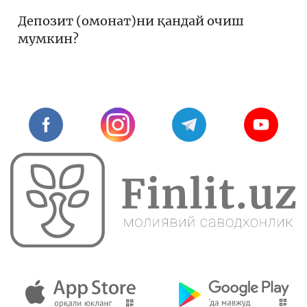
Депозит (омонат)ни қандай очиш
мумкин?