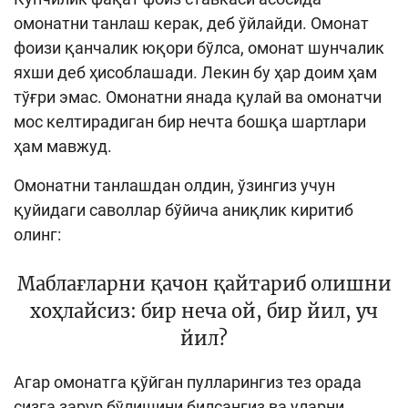
омонатни танлаш керак, деб ўйлайди. Омонат
фоизи қанчалик юқори бўлса, омонат шунчалик
яхши деб ҳисоблашади. Лекин бу ҳар доим ҳам
тўғри эмас. Омонатни янада қулай ва омонатчи
мос келтирадиган бир нечта бошқа шартлари
ҳам мавжуд.
Омонатни танлашдан олдин, ўзингиз учун
қуйидаги саволлар бўйича аниқлик киритиб
олинг:
Маблағларни қачон қайтариб олишни
хоҳлайсиз: бир неча ой, бир йил, уч
йил?
Агар омонатга қўйган пулларингиз тез орада
сизга зарур бўлишини билсангиз ва уларни