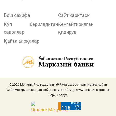
Бош саҳифа
Сайт харитаси
Кўп бериладиган
Кенгайтирилган
саволлар
қидирув
Қайта алоқалар
© 2026 Молиявий саводхонлик бўйича ахборот-таълим веб-сайти
Сайт материалларидан фойдаланиш пайтида
www.finlit.uz
га ҳавола
бериш зарур