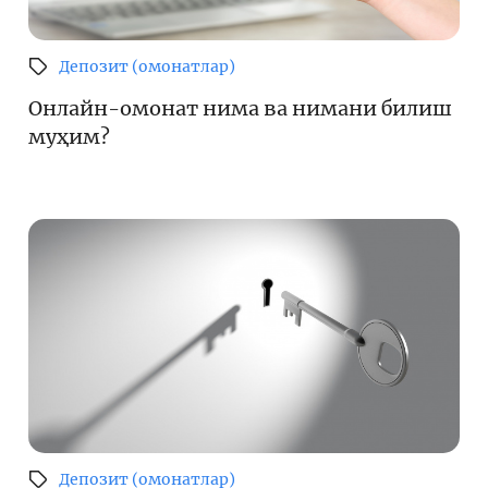
Депозит (омонатлар)
Онлайн-омонат нима ва нимани билиш
муҳим?
Депозит (омонатлар)