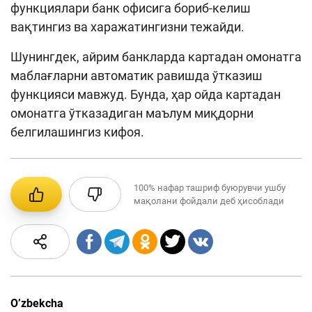
функциялари банк офисига бориб-келиш
вақтингиз ва харажатингизни тежайди.
Шунингдек, айрим банкларда картадан омонатга
маблағларни автоматик равишда ўтказиш
функцияси мавжуд. Бунда, ҳар ойда картадан
омонатга ўтказадиган маълум миқдорни
белгилашингиз кифоя.
100%
нафар ташриф буюрувчи ушбу
мақолани фойдали деб ҳисоблади
O’zbekcha