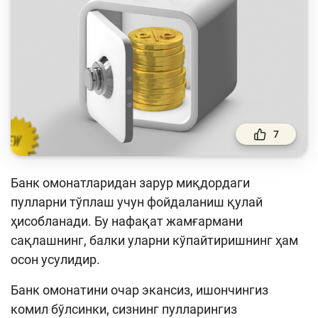
Тўлов ва ўтказмалар
Молия бозори
Пул-кредит сиёсати ва унинг элементлари
Молиявий хавфсизлик
Банк хизматлари истеъмолчилари
ҳуқуқлари
7
Тадбиркорлик
Банк омонатларидан зарур миқдордаги
Ўқув қўлланмалар
пулларни тўплаш учун фойдаланиш қулай
ҳисобланади. Бу нафақат жамғармани
Лойиҳалар
сақлашнинг, балки уларни кўпайтиришнинг ҳам
Интерактив хизматлар
осон усулидир.
Фотогалерея
Банк омонатини очар экансиз, ишончингиз
комил бўлсинки, сизнинг пулларингиз
Лойиҳа ҳақида