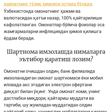
давлатнинг тўлиқ ҳимояси остида бўлади
.
Кенгайтирилган қидирув
Ўзбекистонда омонатнинг ҳажми ва
Сайт харитаси
валютасидан қатъи назар, 100% қайтарилиши
кафолатланган. Омонатлар бўйича фоизлар эса
жамғармаларни инфляциядан ҳимоя қилишга
ёрдам беради.
Шартнома имзолашда нималарга
эътибор қаратиш лозим?
Омонатни очишдан олдин, банк филиалида
имзоланадиган омонат шартномаси ёки мобил
иловада акс этадиган электрон офертани
диққат билан ўқинг. Унда омонат номи, унинг
дастлабки миқдори, қайтариш муддати ва
тартиби, шу жумладан муддатидан олдин
қайтариб олиш, шунингдек маблағларни қисман