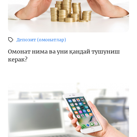
Депозит (омонатлар)
Омонат нима ва уни қандай тушуниш
керак?