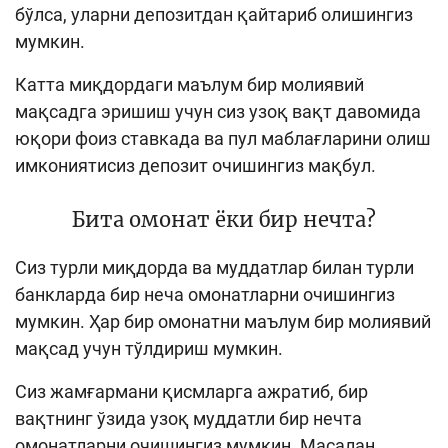
бўлса, уларни депозитдан қайтариб олишингиз
мумкин.
Катта миқдордаги маълум бир молиявий
мақсадга эришиш учун сиз узоқ вақт давомида
юқори фоиз ставкада ва пул маблағларини олиш
имкониятисиз депозит очишингиз мақбул.
Бита омонат ёки бир нечта?
Сиз турли миқдорда ва муддатлар билан турли
банкларда бир неча омонатларни очишингиз
мумкин. Ҳар бир омонатни маълум бир молиявий
мақсад учун тўлдириш мумкин.
Сиз жамғармани қисмларга ажратиб, бир
вақтнинг ўзида узоқ муддатли бир нечта
омонатларни очишингиз мумкин. Масалан,