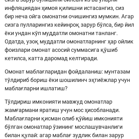
инфляциядан ҳимоя қилишни истасангиз, сиз
бир неча ойга омонатни очишингиз мумкин. Агар
сизга пулларингиз кейинроқ зарур бўлса, бир йил
ёки ундан кўп муддатли омонатни танланг.
Одатда, узоқ муддатли омонатларнинг ҳар ойлик
фоизлари омонат асосий суммасига қўшиб
кетилса, катта даромад келтиради.
Омонат маблағларидан фойдаланиш: мунтазам
тўлдириб бориш ёки шошилинч эҳтиёжлар учун
маблағларни ишлатиш?
Тўлдириш имконияти мавжуд омонатлар
жамғармани яратиш учун мос ҳисобланади.
Маблағларни қисман олиб қўйиш имконияти
бўлган омонатлар ўзининг мослашувчанлиги
билан қулай: агар маблағ зудлик билан зарур