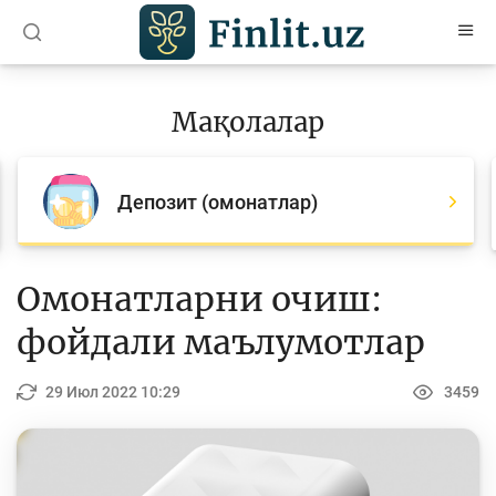
O’zb
Ўзб
Рус
Мақолалар
Мақолалар
Барча мақолалар
Депозит (омонатлар)
Банк агентлари учун
Пул
Омонатларни очиш:
Ислом молияси
фойдали маълумотлар
Депозит (омонатлар)
29 Июл 2022 10:29
3459
Кредит
Бюджет